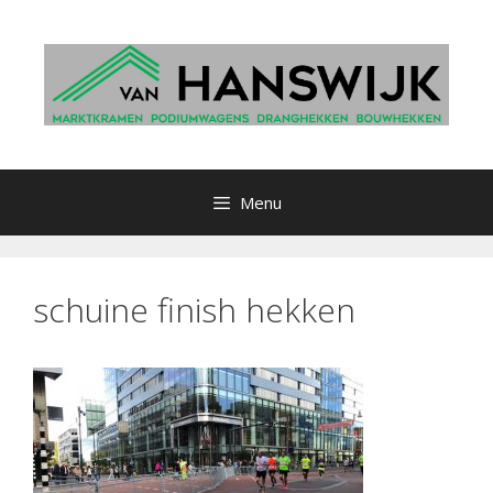
Ga
naar
de
inhoud
Menu
schuine finish hekken